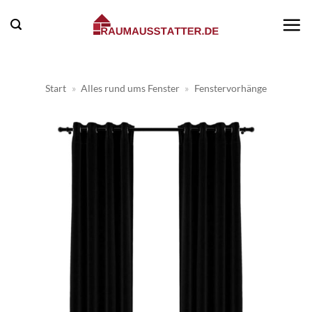
Zum
Inhalt
springen
Start
»
Alles rund ums Fenster
»
Fenstervorhänge