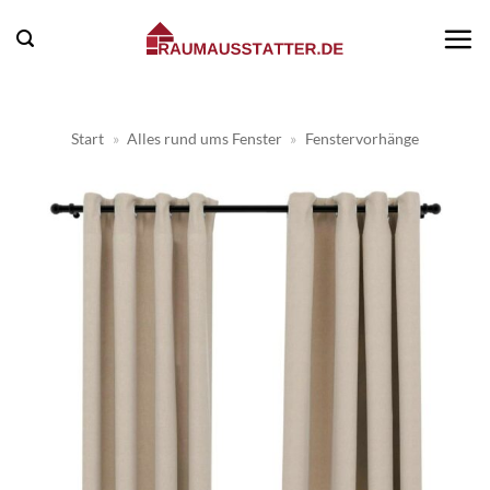
Zum
Inhalt
springen
Start
»
Alles rund ums Fenster
»
Fenstervorhänge