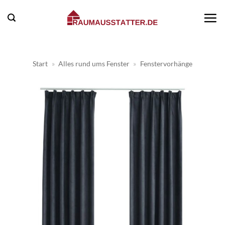
Zum
Inhalt
springen
Start
»
Alles rund ums Fenster
»
Fenstervorhänge