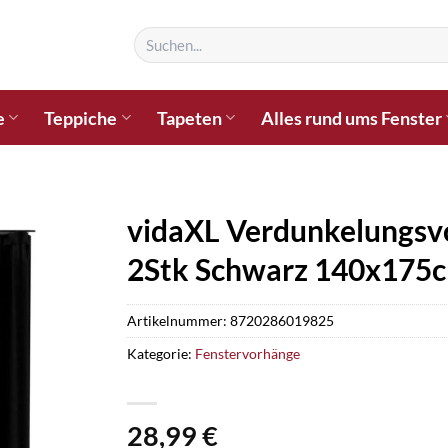
Suchen
nach:
e
Teppiche
Tapeten
Alles rund ums Fenster
vidaXL Verdunkelungsv
2Stk Schwarz 140x175
Artikelnummer:
8720286019825
Kategorie:
Fenstervorhänge
28,99
€