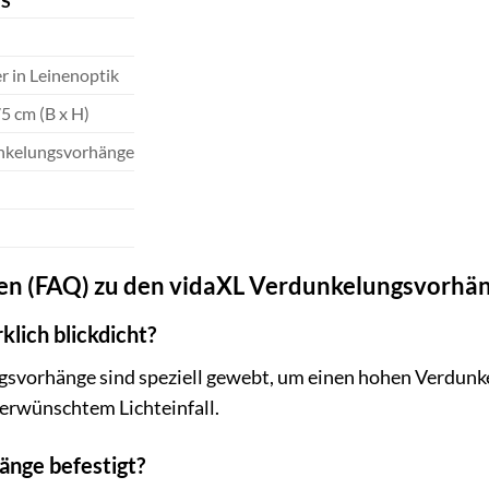
LS
r in Leinenoptik
5 cm (B x H)
nkelungsvorhänge
agen (FAQ) zu den vidaXL Verdunkelungsvorhä
klich blickdicht?
gsvorhänge sind speziell gewebt, um einen hohen Verdunkel
nerwünschtem Lichteinfall.
änge befestigt?