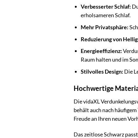
Verbesserter Schlaf:
Du
erholsameren Schlaf.
Mehr Privatsphäre:
Sch
Reduzierung von Hellig
Energieeffizienz:
Verdun
Raum halten und im Som
Stilvolles Design:
Die Le
Hochwertige Material
Die vidaXL Verdunkelungsvo
behält auch nach häufigem 
Freude an Ihren neuen Vo
Das zeitlose Schwarz passt