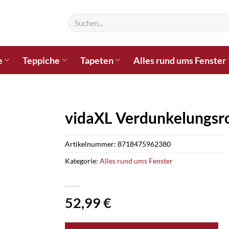
Suchen
nach:
e
Teppiche
Tapeten
Alles rund ums Fenster
vidaXL Verdunkelungsr
Artikelnummer:
8718475962380
Kategorie:
Alles rund ums Fenster
52,99
€