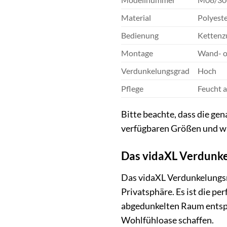
Material
Polyest
Bedienung
Kettenz
Montage
Wand- o
Verdunkelungsgrad
Hoch
Pflege
Feucht 
Bitte beachte, dass die ge
verfügbaren Größen und wäh
Das vidaXL Verdunkel
Das vidaXL Verdunkelungsro
Privatsphäre. Es ist die pe
abgedunkelten Raum entspann
Wohlfühloase schaffen.