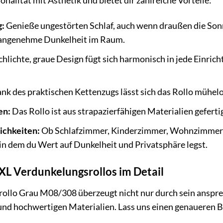
g:
Genieße ungestörten Schlaf, auch wenn draußen die Sonne
ne angenehme Dunkelheit im Raum.
hlichte, graue Design fügt sich harmonisch in jede Einric
nk des praktischen Kettenzugs lässt sich das Rollo mühelo
en:
Das Rollo ist aus strapazierfähigen Materialien geferti
ichkeiten:
Ob Schlafzimmer, Kinderzimmer, Wohnzimmer od
in dem du Wert auf Dunkelheit und Privatsphäre legst.
aXL Verdunkelungsrollos im Detail
ollo Grau M08/308 überzeugt nicht nur durch sein anspre
d hochwertigen Materialien. Lass uns einen genaueren Bli