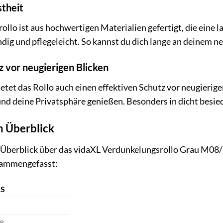
stheit
llo ist aus hochwertigen Materialien gefertigt, die eine l
ändig und pflegeleicht. So kannst du dich lange an deinem 
 vor neugierigen Blicken
tet das Rollo auch einen effektiven Schutz vor neugierigen
d deine Privatsphäre genießen. Besonders in dicht besied
m Überblick
Überblick über das vidaXL Verdunkelungsrollo Grau M08/3
usammengefasst:
LS
8