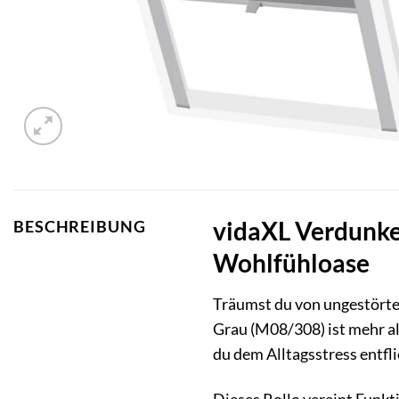
vidaXL Verdunkel
BESCHREIBUNG
Wohlfühloase
Träumst du von ungestörte
Grau (M08/308) ist mehr als
du dem Alltagsstress entfl
Dieses Rollo vereint Funkti