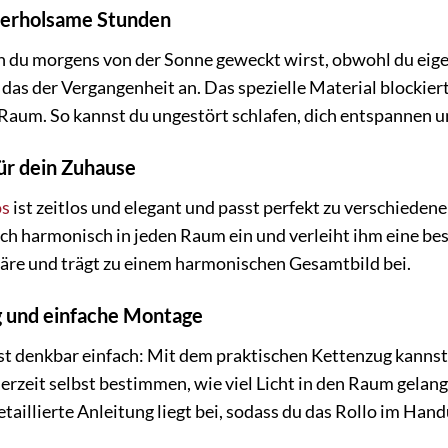
 erholsame Stunden
n du morgens von der Sonne geweckt wirst, obwohl du eig
as der Vergangenheit an. Das spezielle Material blockiert e
aum. So kannst du ungestört schlafen, dich entspannen u
 für dein Zuhause
os
ist zeitlos und elegant und passt perfekt zu verschieden
 sich harmonisch in jeden Raum ein und verleiht ihm eine b
re und trägt zu einem harmonischen Gesamtbild bei.
 und einfache Montage
ist denkbar einfach: Mit dem praktischen Kettenzug kanns
derzeit selbst bestimmen, wie viel Licht in den Raum gelan
detaillierte Anleitung liegt bei, sodass du das Rollo im H