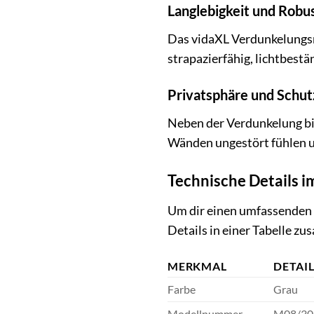
Langlebigkeit und Robu
Das vidaXL Verdunkelungsro
strapazierfähig, lichtbest
Privatsphäre und Schutz
Neben der Verdunkelung bie
Wänden ungestört fühlen un
Technische Details i
Um dir einen umfassenden 
Details in einer Tabelle z
MERKMAL
DETAI
Farbe
Grau
Modellnummer
M08/30