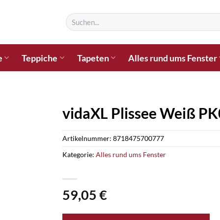
Suchen
nach:
e
Teppiche
Tapeten
Alles rund ums Fenster
vidaXL Plissee Weiß P
Artikelnummer:
8718475700777
Kategorie:
Alles rund ums Fenster
59,05
€