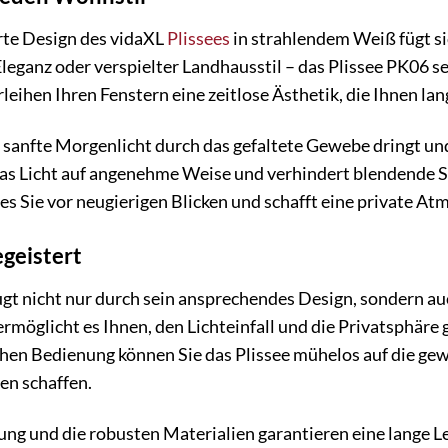
erte Design des vidaXL
Plissees
in strahlendem Weiß fügt si
leganz oder verspielter Landhausstil – das Plissee PK06 se
eihen Ihren Fenstern eine zeitlose Ästhetik, die Ihnen lan
das sanfte Morgenlicht durch das gefaltete Gewebe dringt 
t das Licht auf angenehme Weise und verhindert blendende 
s Sie vor neugierigen Blicken und schafft eine private At
egeistert
gt nicht nur durch sein ansprechendes Design, sondern au
ermöglicht es Ihnen, den Lichteinfall und die Privatsphäre
chen Bedienung können Sie das Plissee mühelos auf die gew
en schaffen.
ng und die robusten Materialien garantieren eine lange L