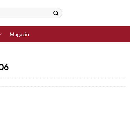
Magazin
K06