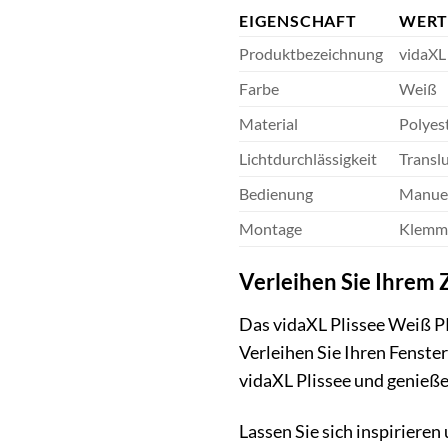
EIGENSCHAFT
WER
Produktbezeichnung
vidaXL
Farbe
Weiß
Material
Polyes
Lichtdurchlässigkeit
Transl
Bedienung
Manuel
Montage
Klemmt
Verleihen Sie Ihrem
Das vidaXL Plissee Weiß PK0
Verleihen Sie Ihren Fenste
vidaXL Plissee und genieße
Lassen Sie sich inspirieren