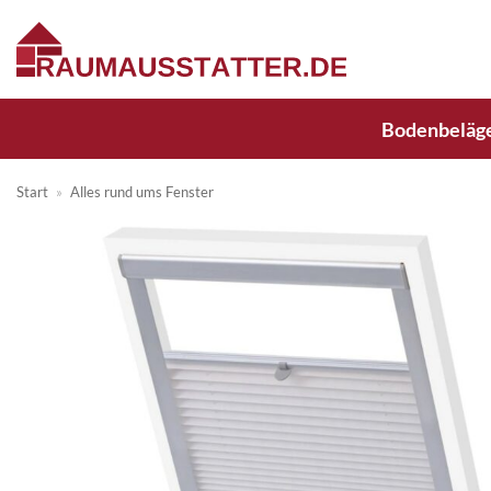
Zum
Inhalt
springen
Bodenbeläg
Start
»
Alles rund ums Fenster