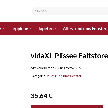
Suchen
nach:
e
Teppiche
Tapeten
Alles rund ums Fenster
vidaXL Plissee Faltsto
Artikelnummer:
8718475962816
Kategorie:
Alles rund ums Fenster
35,64
€