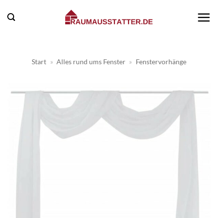
Zum
Inhalt
springen
Start
»
Alles rund ums Fenster
»
Fenstervorhänge