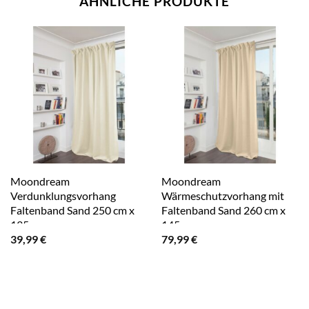
ÄHNLICHE PRODUKTE
Moondream
Moondream
Verdunklungsvorhang
Wärmeschutzvorhang mit
Faltenband Sand 250 cm x
Faltenband Sand 260 cm x
135 cm
145 cm
39,99
€
79,99
€