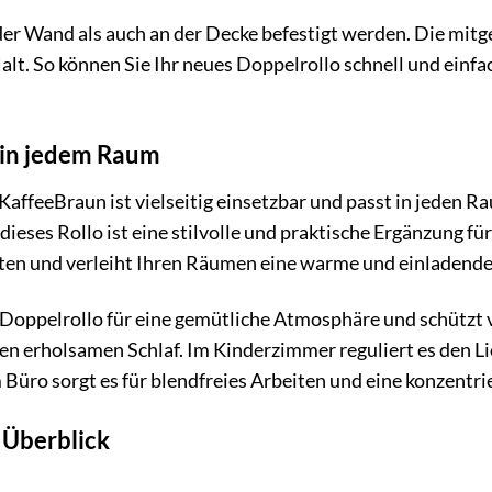
er Wand als auch an der Decke befestigt werden. Die mitge
Halt. So können Sie Ihr neues Doppelrollo schnell und einf
r in jedem Raum
KaffeeBraun ist vielseitig einsetzbar und passt in jeden
ieses Rollo ist eine stilvolle und praktische Ergänzung fü
en und verleiht Ihren Räumen eine warme und einladende
oppelrollo für eine gemütliche Atmosphäre und schützt vo
nen erholsamen Schlaf. Im Kinderzimmer reguliert es den 
 Büro sorgt es für blendfreies Arbeiten und eine konzentr
 Überblick