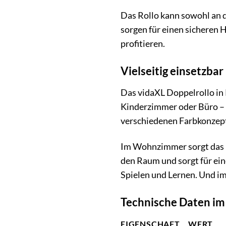
Das Rollo kann sowohl an d
sorgen für einen sicheren 
profitieren.
Vielseitig einsetzba
Das vidaXL Doppelrollo in 
Kinderzimmer oder Büro – d
verschiedenen Farbkonzept
Im Wohnzimmer sorgt das D
den Raum und sorgt für ei
Spielen und Lernen. Und im
Technische Daten im
EIGENSCHAFT
WERT