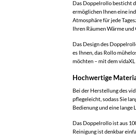
Das Doppelrollo besticht 
ermöglichen Ihnen eine indi
Atmosphäre für jede Tagesz
Ihren Räumen Wärme und 
Das Design des Doppelrollo
es Ihnen, das Rollo mühelo
möchten – mit dem vidaXL D
Hochwertige Materia
Bei der Herstellung des vi
pflegeleicht, sodass Sie l
Bedienung und eine lange 
Das Doppelrollo ist aus 1
Reinigung ist denkbar einfa