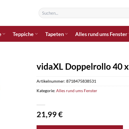
Suchen
nach:
e
Teppiche
Tapeten
Alles rund ums Fenster
vidaXL Doppelrollo 40 
Artikelnummer:
8718475838531
Kategorie:
Alles rund ums Fenster
21,99
€