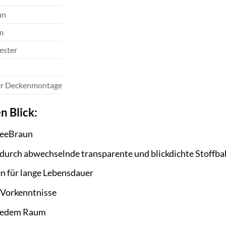
un
m
ester
r Deckenmontage
n Blick:
ffeeBraun
 durch abwechselnde transparente und blickdichte Stoffb
n für lange Lebensdauer
 Vorkenntnisse
n jedem Raum