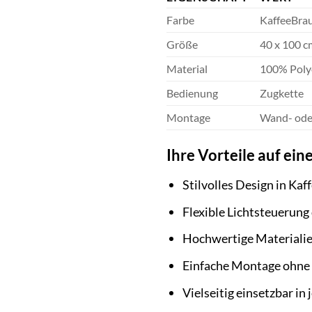
Farbe
KaffeeBra
Größe
40 x 100 c
Material
100% Poly
Bedienung
Zugkette
Montage
Wand- ode
Ihre Vorteile auf eine
Stilvolles Design in Ka
Flexible Lichtsteuerung
Hochwertige Materialie
Einfache Montage ohne
Vielseitig einsetzbar i