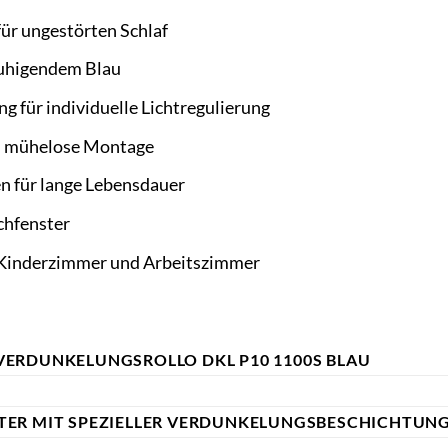
ür ungestörten Schlaf
ruhigendem Blau
g für individuelle Lichtregulierung
d mühelose Montage
n für lange Lebensdauer
chfenster
, Kinderzimmer und Arbeitszimmer
VERDUNKELUNGSROLLO DKL P10 1100S BLAU
TER MIT SPEZIELLER VERDUNKELUNGSBESCHICHTUN