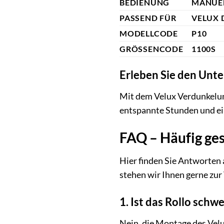
BEDIENUNG
MANUEL
PASSEND FÜR
VELUX 
MODELLCODE
P10
GRÖSSENCODE
1100S
Erleben Sie den Unte
Mit dem Velux Verdunkelun
entspannte Stunden und ein
FAQ – Häufig ge
Hier finden Sie Antworten 
stehen wir Ihnen gerne zur
1. Ist das Rollo schw
Nein, die Montage des Velu