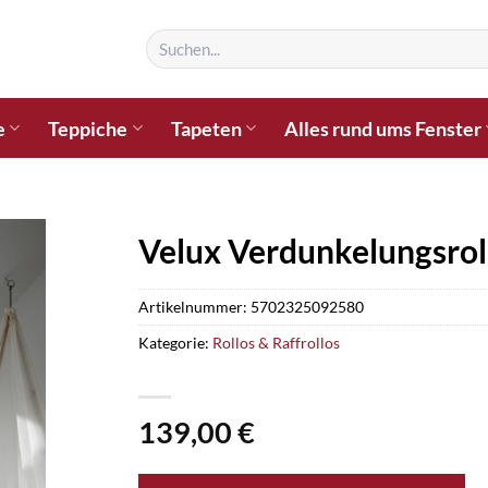
Suchen
nach:
e
Teppiche
Tapeten
Alles rund ums Fenster
Velux Verdunkelungsrol
Artikelnummer:
5702325092580
Kategorie:
Rollos & Raffrollos
139,00
€