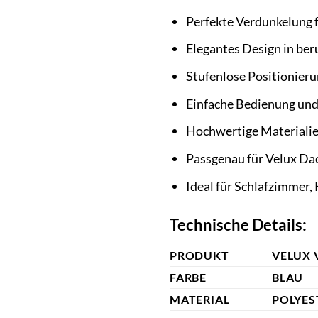
Perfekte Verdunkelung f
Elegantes Design in be
Stufenlose Positionierun
Einfache Bedienung un
Hochwertige Materialie
Passgenau für Velux Da
Ideal für Schlafzimmer
Technische Details:
PRODUKT
VELUX 
FARBE
BLAU
MATERIAL
POLYES