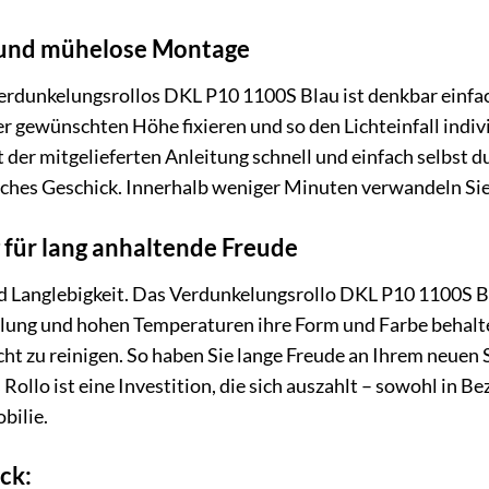
 und mühelose Montage
erdunkelungsrollos DKL P10 1100S Blau ist denkbar einfa
er gewünschten Höhe fixieren und so den Lichteinfall indiv
 der mitgelieferten Anleitung schnell und einfach selbst d
hes Geschick. Innerhalb weniger Minuten verwandeln Sie 
 für lang anhaltende Freude
nd Langlebigkeit. Das Verdunkelungsrollo DKL P10 1100S Bl
hlung und hohen Temperaturen ihre Form und Farbe behalte
t zu reinigen. So haben Sie lange Freude an Ihrem neuen S
Rollo ist eine Investition, die sich auszahlt – sowohl in Be
bilie.
ick: