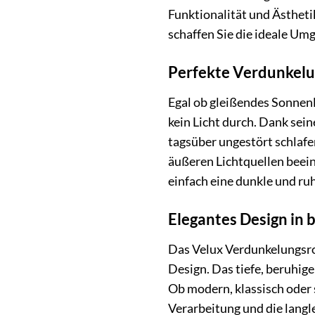
Funktionalität und Ästhet
schaffen Sie die ideale Um
Perfekte Verdunkelu
Egal ob gleißendes Sonnenl
kein Licht durch. Dank sei
tagsüber ungestört schlafe
äußeren Lichtquellen beeinf
einfach eine dunkle und r
Elegantes Design in
Das Velux Verdunkelungsro
Design. Das tiefe, beruhig
Ob modern, klassisch oder 
Verarbeitung und die langl