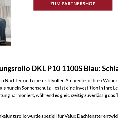
ZUM PARTNERSHOP
ngsrollo DKL P10 1100S Blau: Schla
en Nächten und einem stilvollen Ambiente in Ihren Woh
ls nur ein Sonnenschutz – es ist eine Investition in Ihre Le
htung harmoniert, während es gleichzeitig zuverlässig das 
elungsrollo wurde speziell für Velux Dachfenster entwick