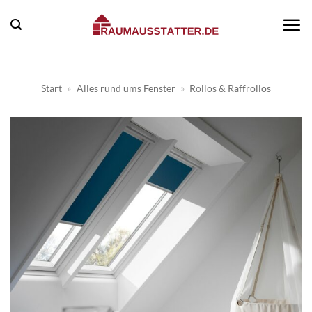
Zum
Inhalt
springen
Start
»
Alles rund ums Fenster
»
Rollos & Raffrollos