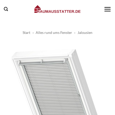
Zum
Inhalt
springen
Start
»
Alles rund ums Fenster
»
Jalousien