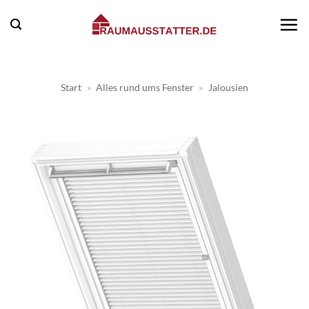
Zum
Inhalt
springen
Start
»
Alles rund ums Fenster
»
Jalousien