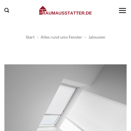
Zum
Inhalt
springen
Start
»
Alles rund ums Fenster
»
Jalousien