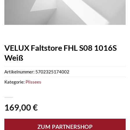
VELUX Faltstore FHL S08 1016S
Weiß
Artikelnummer:
5702325174002
Kategorie:
Plissees
169,00
€
ZUM PARTNERSHOP