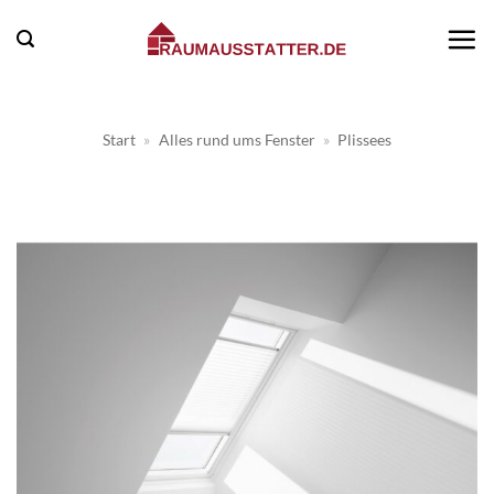
Zum
Inhalt
springen
Start
»
Alles rund ums Fenster
»
Plissees