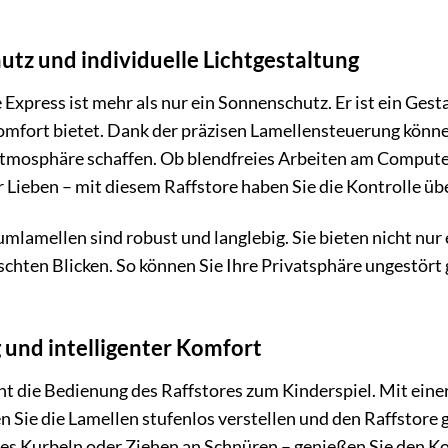
tz und individuelle Lichtgestaltung
 Express ist mehr als nur ein Sonnenschutz. Er ist ein G
fort bietet. Dank der präzisen Lamellensteuerung können 
Atmosphäre schaffen. Ob blendfreies Arbeiten am Computer
 Lieben – mit diesem Raffstore haben Sie die Kontrolle übe
lamellen sind robust und langlebig. Sie bieten nicht nur 
chten Blicken. So können Sie Ihre Privatsphäre ungestört
und intelligenter Komfort
t die Bedienung des Raffstores zum Kinderspiel. Mit einer
Sie die Lamellen stufenlos verstellen und den Raffstore 
iges Kurbeln oder Ziehen an Schnüren – genießen Sie den K