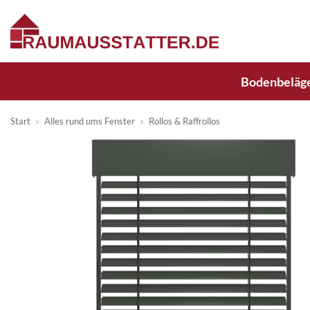
Zum
Inhalt
springen
Bodenbeläg
Start
»
Alles rund ums Fenster
»
Rollos & Raffrollos