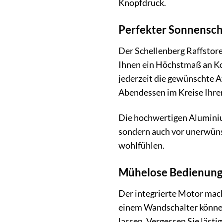
Knopfdruck.
Perfekter Sonnenschu
Der Schellenberg Raffstore
Ihnen ein Höchstmaß an Kom
jederzeit die gewünschte 
Abendessen im Kreise Ihrer
Die hochwertigen Aluminium
sondern auch vor unerwüns
wohlfühlen.
Mühelose Bedienung 
Der integrierte Motor mach
einem Wandschalter können 
lassen. Vergessen Sie läst