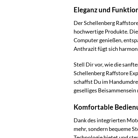
Eleganz und Funktion
Der Schellenberg Raffstore
hochwertige Produkte. Die 
Computer genießen, entspa
Anthrazit fügt sich harmon
Stell Dir vor, wie die san
Schellenberg Raffstore Exp
schaffst Du im Handumdreh
geselliges Beisammensein 
Komfortable Bedien
Dank des integrierten Moto
mehr, sondern bequeme Ste
Technologie bietet und ste