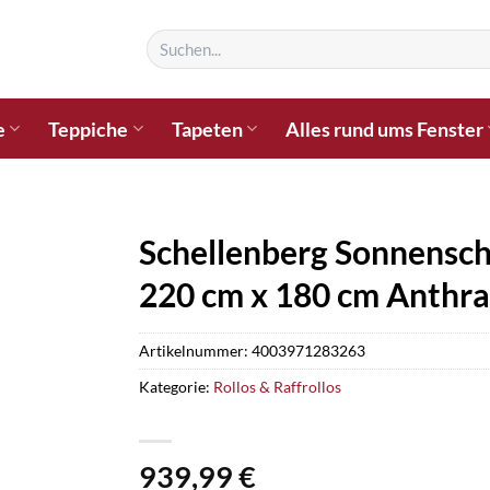
Suchen
nach:
e
Teppiche
Tapeten
Alles rund ums Fenster
Schellenberg Sonnensch
220 cm x 180 cm Anthra
Artikelnummer:
4003971283263
Kategorie:
Rollos & Raffrollos
939,99
€