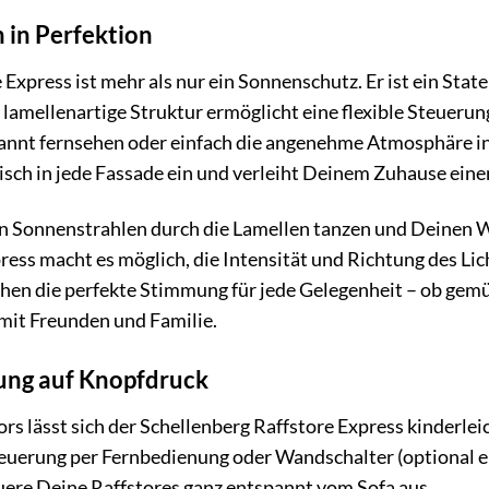
 in Perfektion
 Express ist mehr als nur ein Sonnenschutz. Er ist ein St
lamellenartige Struktur ermöglicht eine flexible Steuerung
nnt fernsehen oder einfach die angenehme Atmosphäre in
isch in jede Fassade ein und verleiht Deinem Zuhause ein
ften Sonnenstrahlen durch die Lamellen tanzen und Deinen
ress macht es möglich, die Intensität und Richtung des L
en die perfekte Stimmung für jede Gelegenheit – ob gemü
mit Freunden und Familie.
ung auf Knopfdruck
rs lässt sich der Schellenberg Raffstore Express kinderle
uerung per Fernbedienung oder Wandschalter (optional er
uere Deine Raffstores ganz entspannt vom Sofa aus.