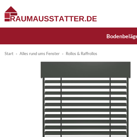
Zum
Inhalt
springen
Bodenbeläg
Start
»
Alles rund ums Fenster
»
Rollos & Raffrollos