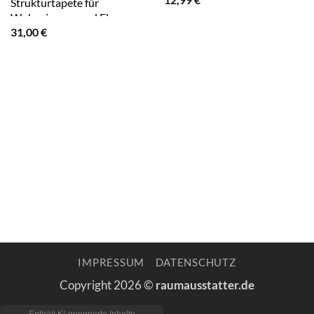
Strukturtapete für
Wohnzimmer und Flur
31,00
€
Einfarbige Vliestapete
Schlicht
IMPRESSUM
DATENSCHUTZ
Copyright 2026 ©
raumausstatter.de