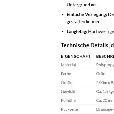
Untergrund an.
Einfache Verlegung:
Der
gestalten können.
Langlebig:
Hochwertige M
Technische Details, 
EIGENSCHAFT
BESCHR
Material
Polypropy
Farbe
Grün
Größe
4,00m x 9
Gewicht
Ca. 1,5 kg
Polhöhe
Ca. 20 m
Rückseite
Drainage