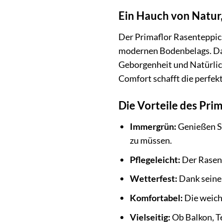
Ein Hauch von Natu
Der Primaflor Rasenteppic
modernen Bodenbelags. Das
Geborgenheit und Natürlich
Comfort schafft die perfe
Die Vorteile des Pri
Immergrün:
Genießen Si
zu müssen.
Pflegeleicht:
Der Rasent
Wetterfest:
Dank seiner
Komfortabel:
Die weich
Vielseitig:
Ob Balkon, Te