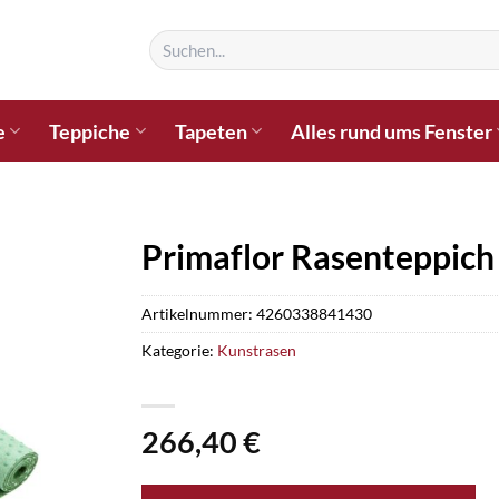
Suchen
nach:
e
Teppiche
Tapeten
Alles rund ums Fenster
Primaflor Rasenteppich
Artikelnummer:
4260338841430
Kategorie:
Kunstrasen
266,40
€