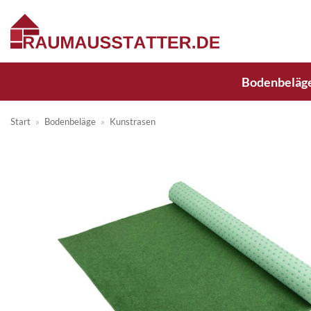
Zum
Inhalt
springen
Bodenbeläg
Start
»
Bodenbeläge
»
Kunstrasen