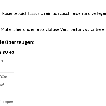
 Rasenteppich lässt sich einfach zuschneiden und verleg
aterialien und eine sorgfältige Verarbeitung garantieren
die überzeugen:
EIBUNG
len
,00m
/m²
m
-Noppen