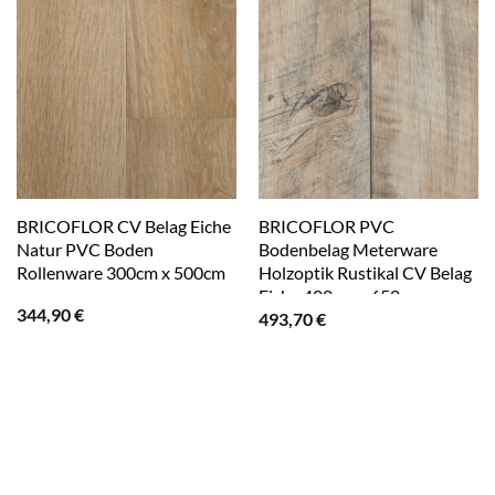
BRICOFLOR CV Belag Eiche
BRICOFLOR PVC
Natur PVC Boden
Bodenbelag Meterware
Rollenware 300cm x 500cm
Holzoptik Rustikal CV Belag
Eiche 400cm x 650cm
344,90
€
493,70
€