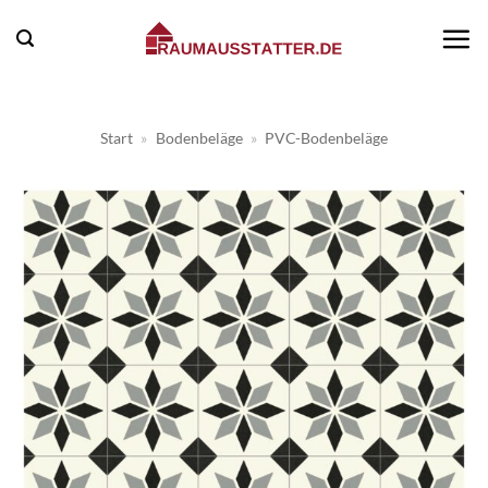
Zum
Inhalt
springen
Start
»
Bodenbeläge
»
PVC-Bodenbeläge