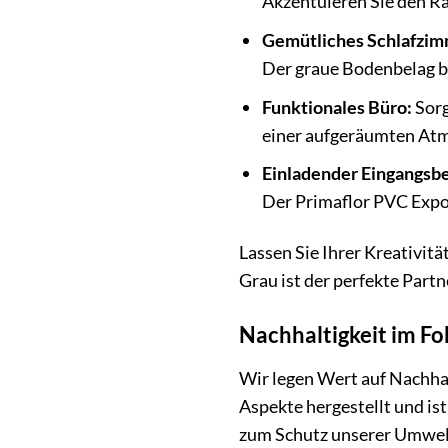
Akzentuieren Sie den Ra
Gemütliches Schlafzim
Der graue Bodenbelag bi
Funktionales Büro:
Sorg
einer aufgeräumten Atm
Einladender Eingangsbe
Der Primaflor PVC Expot
Lassen Sie Ihrer Kreativit
Grau ist der perfekte Part
Nachhaltigkeit im Fo
Wir legen Wert auf Nachha
Aspekte hergestellt und is
zum Schutz unserer Umwe