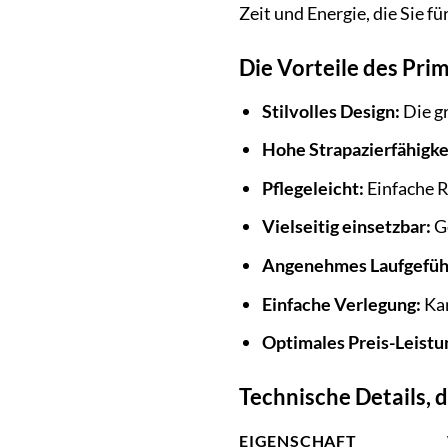
Zeit und Energie, die Sie 
Die Vorteile des Pri
Stilvolles Design:
Die g
Hohe Strapazierfähigke
Pflegeleicht:
Einfache R
Vielseitig einsetzbar:
Ge
Angenehmes Laufgefüh
Einfache Verlegung:
Kan
Optimales Preis-Leistu
Technische Details, 
EIGENSCHAFT