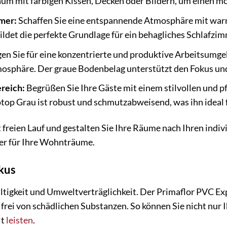
um mit farbigen Kissen, Decken oder Bildern, um einen m
mer:
Schaffen Sie eine entspannende Atmosphäre mit warm
ldet die perfekte Grundlage für ein behagliches Schlafzi
en Sie für eine konzentrierte und produktive Arbeitsumg
osphäre. Der graue Bodenbelag unterstützt den Fokus und
reich:
Begrüßen Sie Ihre Gäste mit einem stilvollen und p
op Grau ist robust und schmutzabweisend, was ihn ideal 
ät freien Lauf und gestalten Sie Ihre Räume nach Ihren ind
ner für Ihre Wohnträume.
kus
ltigkeit und Umweltverträglichkeit. Der Primaflor PVC Ex
t frei von schädlichen Substanzen. So können Sie nicht nu
lt
leisten
.