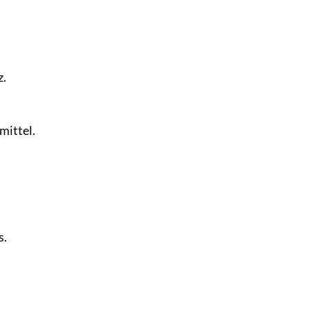
z.
.
mittel.
s.