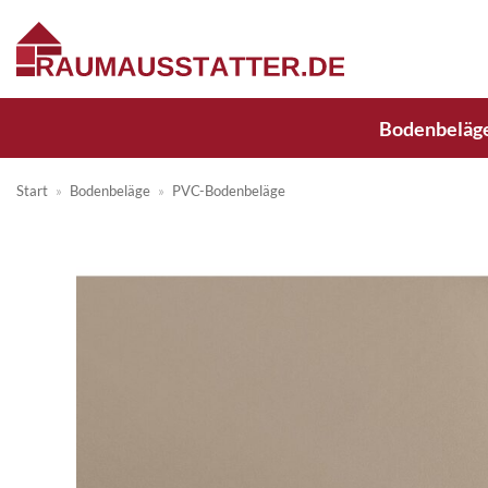
Zum
Inhalt
springen
Bodenbeläg
Start
»
Bodenbeläge
»
PVC-Bodenbeläge