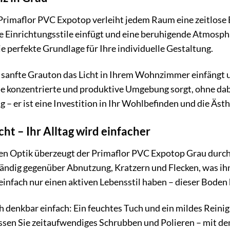
imaflor PVC Expotop verleiht jedem Raum eine zeitlose Ele
 Einrichtungsstile einfügt und eine beruhigende Atmosphä
e perfekte Grundlage für Ihre individuelle Gestaltung.
der sanfte Grauton das Licht in Ihrem Wohnzimmer einfäng
ine konzentrierte und produktive Umgebung sorgt, ohne dab
 – er ist eine Investition in Ihr Wohlbefinden und die Äst
ht – Ihr Alltag wird einfacher
 Optik überzeugt der Primaflor PVC Expotop Grau durch se
ändig gegenüber Abnutzung, Kratzern und Flecken, was ihn i
einfach nur einen aktiven Lebensstil haben – dieser Boden 
ch denkbar einfach: Ein feuchtes Tuch und ein mildes Rei
essen Sie zeitaufwendiges Schrubben und Polieren – mit d