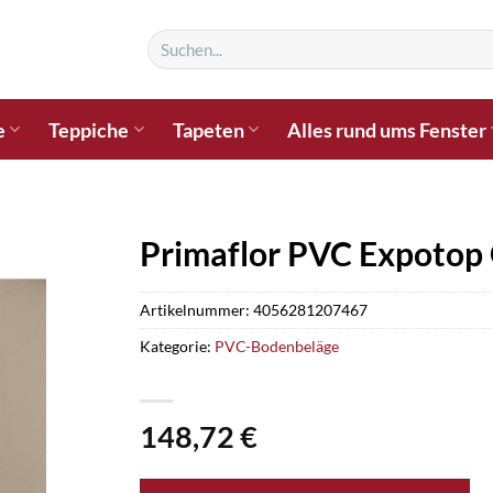
Suchen
nach:
e
Teppiche
Tapeten
Alles rund ums Fenster
Primaflor PVC Expotop
Artikelnummer:
4056281207467
Kategorie:
PVC-Bodenbeläge
148,72
€