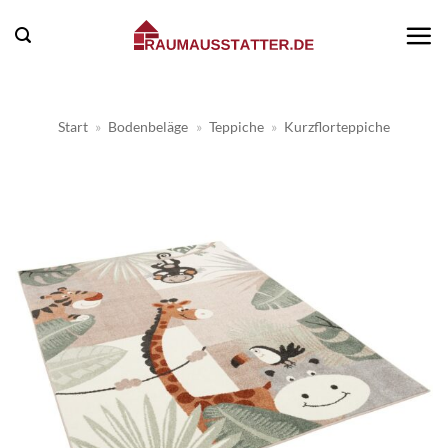
Zum
Inhalt
springen
Start
»
Bodenbeläge
»
Teppiche
»
Kurzflorteppiche