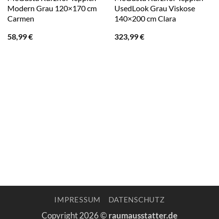
Modern Grau 120×170 cm
UsedLook Grau Viskose
Carmen
140×200 cm Clara
58,99
€
323,99
€
IMPRESSUM
DATENSCHUTZ
Copyright 2026 ©
raumausstatter.de