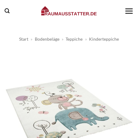
Zum
Inhalt
springen
Start
»
Bodenbeläge
»
Teppiche
»
Kinderteppiche