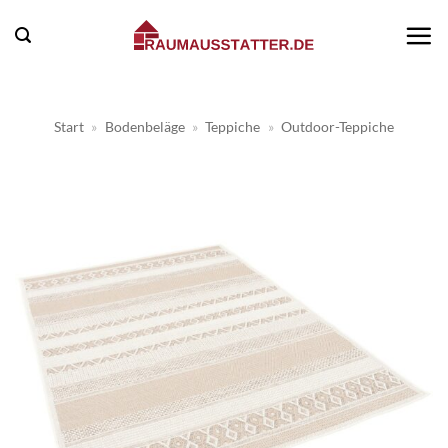
Zum
Inhalt
springen
Start
»
Bodenbeläge
»
Teppiche
»
Outdoor-Teppiche