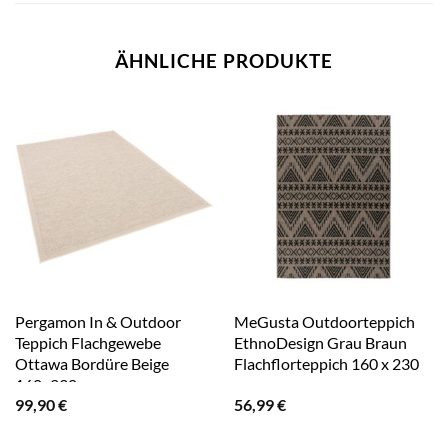
ÄHNLICHE PRODUKTE
Pergamon In & Outdoor
MeGusta Outdoorteppich
Teppich Flachgewebe
EthnoDesign Grau Braun
Ottawa Bordüre Beige
Flachflorteppich 160 x 230
160x230cm
cm
99,90
€
56,99
€