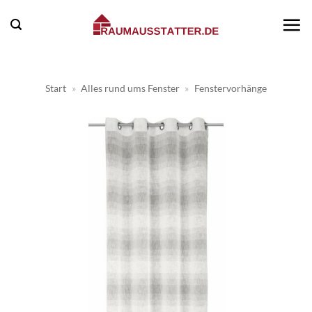
Zum
Inhalt
springen
Start
»
Alles rund ums Fenster
»
Fenstervorhänge