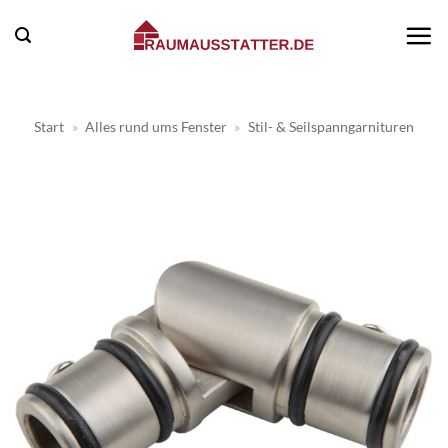
Zum
Inhalt
springen
Start
»
Alles rund ums Fenster
»
Stil- & Seilspanngarnituren