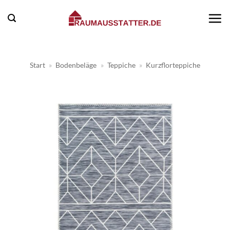
Zum
Inhalt
springen
Start
»
Bodenbeläge
»
Teppiche
»
Kurzflorteppiche