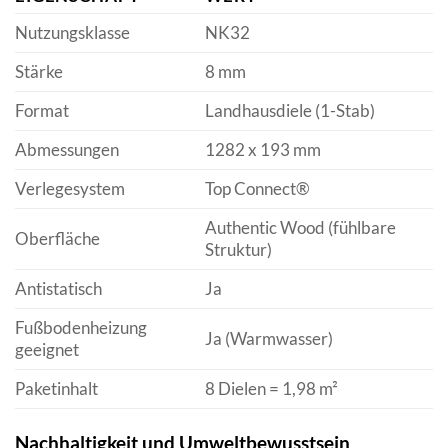
Nutzungsklasse
NK32
Stärke
8 mm
Format
Landhausdiele (1-Stab)
Abmessungen
1282 x 193 mm
Verlegesystem
Top Connect®
Authentic Wood (fühlbare
Oberfläche
Struktur)
Antistatisch
Ja
Fußbodenheizung
Ja (Warmwasser)
geeignet
Paketinhalt
8 Dielen = 1,98 m²
Nachhaltigkeit und Umweltbewusstsein