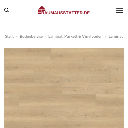
Zum
Inhalt
springen
Start
»
Bodenbeläge
»
Laminat, Parkett & Vinylböden
»
Laminat