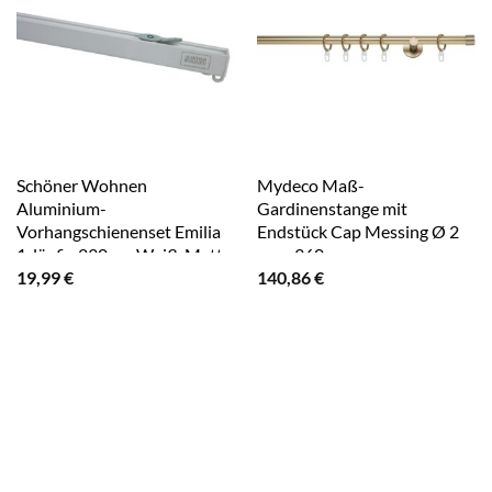
Schöner Wohnen
Mydeco Maß-
Aluminium-
Gardinenstange mit
Vorhangschienenset Emilia
Endstück Cap Messing Ø 2
1-läufig 230 cm Weiß-Matt
cm x 360 cm
19,99
€
140,86
€