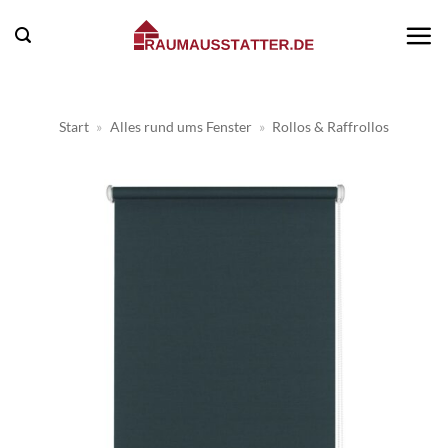
Zum
Inhalt
springen
Start
»
Alles rund ums Fenster
»
Rollos & Raffrollos