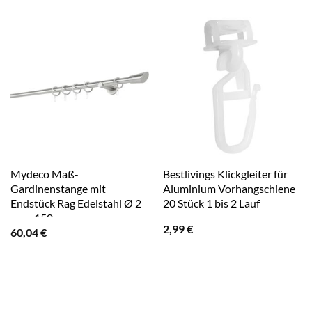
Mydeco Maß-
Bestlivings Klickgleiter für
Gardinenstange mit
Aluminium Vorhangschiene
Endstück Rag Edelstahl Ø 2
20 Stück 1 bis 2 Lauf
cm x 150 cm
2,99
€
60,04
€