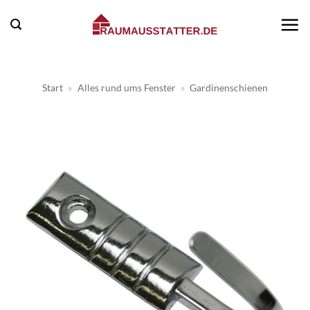
Zum
Inhalt
springen
Start
»
Alles rund ums Fenster
»
Gardinenschienen