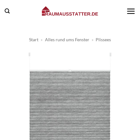
Zum
Inhalt
springen
Start
»
Alles rund ums Fenster
»
Plissees