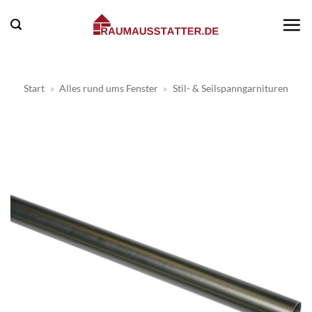
Zum
Inhalt
springen
Start
»
Alles rund ums Fenster
»
Stil- & Seilspanngarnituren