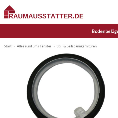
Zum
Inhalt
springen
Bodenbeläg
Start
»
Alles rund ums Fenster
»
Stil- & Seilspanngarnituren