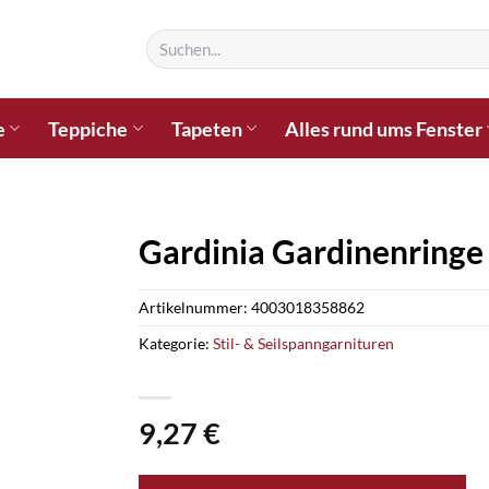
Suchen
nach:
e
Teppiche
Tapeten
Alles rund ums Fenster
Gardinia Gardinenringe 
Artikelnummer:
4003018358862
Kategorie:
Stil- & Seilspanngarnituren
9,27
€