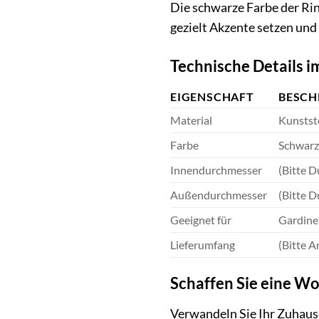
Die schwarze Farbe der Rin
gezielt Akzente setzen und
Technische Details i
EIGENSCHAFT
BESCH
Material
Kunststo
Farbe
Schwarz
Innendurchmesser
(Bitte D
Außendurchmesser
(Bitte D
Geeignet für
Gardine
Lieferumfang
(Bitte A
Schaffen Sie eine Wo
Verwandeln Sie Ihr Zuhause