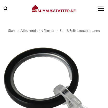
Zum
Inhalt
springen
Start
»
Alles rund ums Fenster
»
Stil- & Seilspanngarnituren