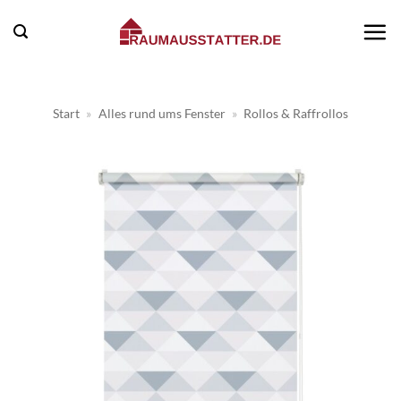
Zum
Inhalt
springen
Start
»
Alles rund ums Fenster
»
Rollos & Raffrollos