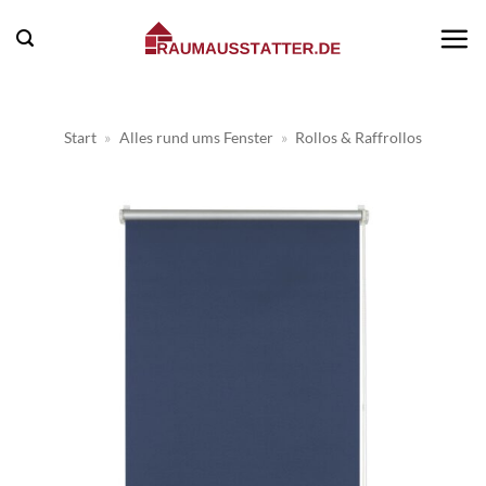
Zum
Inhalt
springen
Start
»
Alles rund ums Fenster
»
Rollos & Raffrollos