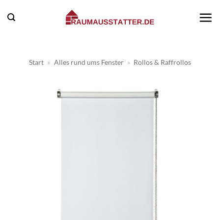
Zum
Inhalt
springen
Start
»
Alles rund ums Fenster
»
Rollos & Raffrollos