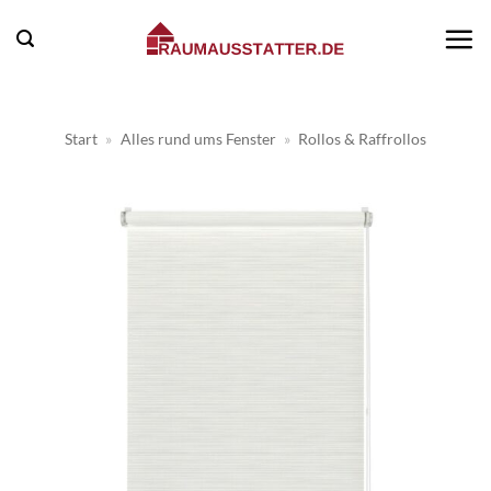
Zum
Inhalt
springen
Start
»
Alles rund ums Fenster
»
Rollos & Raffrollos