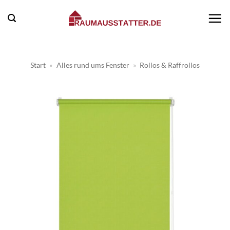
Zum
Inhalt
springen
Start
»
Alles rund ums Fenster
»
Rollos & Raffrollos