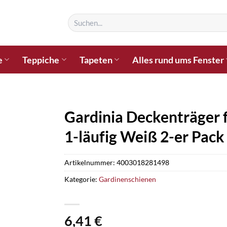
Suchen
nach:
e
Teppiche
Tapeten
Alles rund ums Fenster
Gardinia Deckenträger 
1-läufig Weiß 2-er Pack
Artikelnummer:
4003018281498
Kategorie:
Gardinenschienen
6,41
€