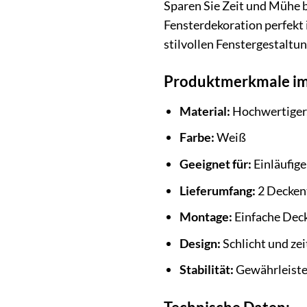
Sparen Sie Zeit und Mühe be
Fensterdekoration perfekt 
stilvollen Fenstergestaltun
Produktmerkmale im
Material:
Hochwertiger,
Farbe:
Weiß
Geeignet für:
Einläufig
Lieferumfang:
2 Deckent
Montage:
Einfache De
Design:
Schlicht und zei
Stabilität:
Gewährleistet