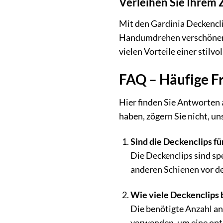
Verleihen Sie Ihrem
Mit den Gardinia Deckencl
Handumdrehen verschönern. 
vielen Vorteile einer stilv
FAQ – Häufige F
Hier finden Sie Antworten 
haben, zögern Sie nicht, un
Sind die Deckenclips fü
Die Deckenclips sind spe
anderen Schienen vor d
Wie viele Deckenclips 
Die benötigte Anzahl an
verwenden, um eine opti