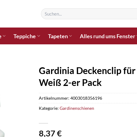
Suchen
nach:
e
Teppiche
Tapeten
Alles rund ums Fenster
Gardinia Deckenclip für
Weiß 2-er Pack
Artikelnummer:
4003018356196
Kategorie:
Gardinenschienen
8,37
€