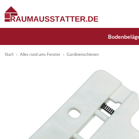
Zum
Inhalt
springen
Bodenbeläg
Start
»
Alles rund ums Fenster
»
Gardinenschienen