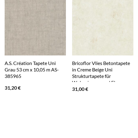
A.S. Création Tapete Uni
Bricoflor Vlies Betontapete
Grau 53 cm x 10,05 m AS-
in Creme Beige Uni
385965
Strukturtapete für
Wohnzimmer und Flur
31,20
€
31,00
€
Einfarbige Vliestapete
Schlicht