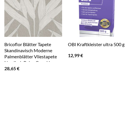
Bricoflor Blätter Tapete
OBI Kraftkleister ultra 500 g
Skandinavisch Moderne
12,99
€
Palmenblätter Vliestapete
Nordisch Beige Grau Hygge
28,65
€
Vlies Mustertapete Greige
für Wohnzimmer und Büro