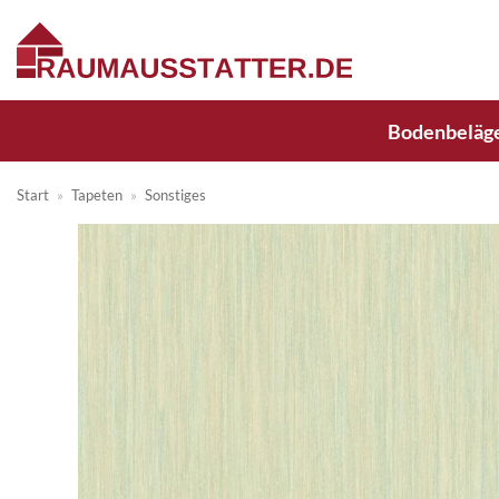
Zum
Inhalt
springen
Bodenbeläg
Start
»
Tapeten
»
Sonstiges