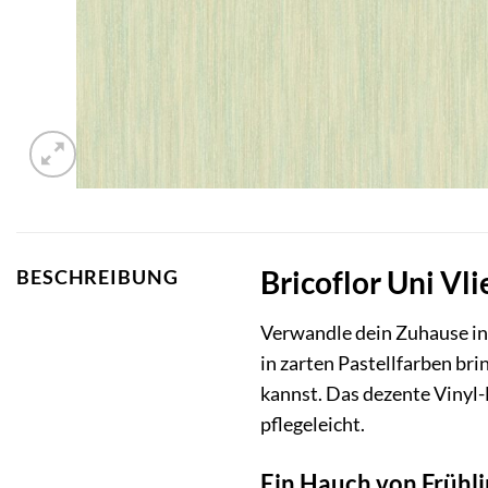
Bricoflor Uni Vl
BESCHREIBUNG
Verwandle dein Zuhause in
in zarten Pastellfarben br
kannst. Das dezente Vinyl-
pflegeleicht.
Ein Hauch von Frühl