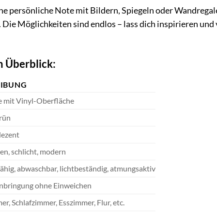
e persönliche Note mit Bildern, Spiegeln oder Wandregale
Die Möglichkeiten sind endlos – lass dich inspirieren und
m Überblick:
EIBUNG
e mit Vinyl-Oberfläche
rün
dezent
en, schlicht, modern
fähig, abwaschbar, lichtbeständig, atmungsaktiv
Anbringung ohne Einweichen
, Schlafzimmer, Esszimmer, Flur, etc.