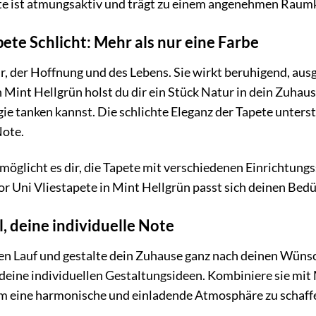
e ist atmungsaktiv und trägt zu einem angenehmen Raumk
te Schlicht: Mehr als nur eine Farbe
ur, der Hoffnung und des Lebens. Sie wirkt beruhigend, au
n Mint Hellgrün holst du dir ein Stück Natur in dein Zuhau
e tanken kannst. Die schlichte Eleganz der Tapete unterstr
Note.
öglicht es dir, die Tapete mit verschiedenen Einrichtungs
or Uni Vliestapete in Mint Hellgrün passt sich deinen Bedü
l, deine individuelle Note
eien Lauf und gestalte dein Zuhause ganz nach deinen Wünsc
 deine individuellen Gestaltungsideen. Kombiniere sie mit 
um eine harmonische und einladende Atmosphäre zu schaff