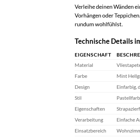
Verleihe deinen Wänden ein
Vorhängen oder Teppichen. 
rundum wohlfühlst.
Technische Details i
EIGENSCHAFT
BESCHR
Material
Vliestapet
Farbe
Mint Hellg
Design
Einfarbig, 
Stil
Pastellfarb
Eigenschaften
Strapazier
Verarbeitung
Einfache 
Einsatzbereich
Wohnzimmer