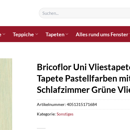
Suchen
nach:
e
Teppiche
Tapeten
Alles rund ums Fenster
Bricoflor Uni Vliestapet
Tapete Pastellfarben mi
Schlafzimmer Grüne Vli
Artikelnummer:
4051315171684
Kategorie:
Sonstiges