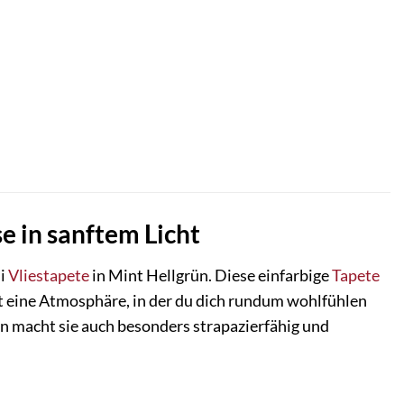
e in sanftem Licht
i
Vliestapete
in Mint Hellgrün. Diese einfarbige
Tapete
fft eine Atmosphäre, in der du dich rundum wohlfühlen
ern macht sie auch besonders strapazierfähig und