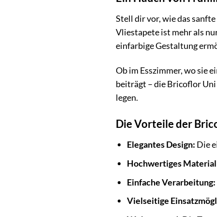
Stell dir vor, wie das sanf
Vliestapete ist mehr als nu
einfarbige Gestaltung ermö
Ob im Esszimmer, wo sie e
beiträgt – die Bricoflor Un
legen.
Die Vorteile der Bric
Elegantes Design:
Die e
Hochwertiges Material
Einfache Verarbeitung:
Vielseitige Einsatzmögl