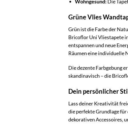
Wohngesund:
Die Tapet
Grüne Vlies Wandtape
Grün ist die Farbe der Nat
Bricoflor Uni Vliestapete i
entspannen und neue Energi
Räumen eine individuelle 
Die dezente Farbgebung erm
skandinavisch – die Bricofl
Dein persönlicher Sti
Lass deiner Kreativität fr
die perfekte Grundlage für
dekorativen Accessoires, 