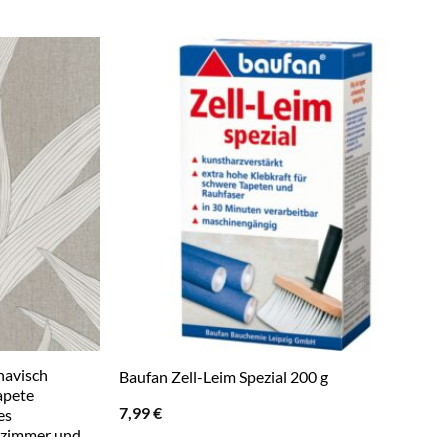
navisch
Baufan Zell-Leim Spezial 200 g
apete
7,99
€
es
nzimmer und