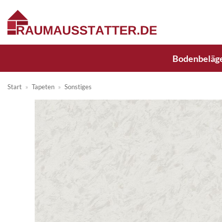
Zum
Inhalt
springen
Bodenbeläg
Start
»
Tapeten
»
Sonstiges