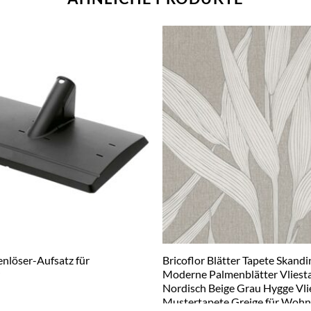
enlöser-Aufsatz für
Bricoflor Blätter Tapete Skandi
r
Moderne Palmenblätter Vliest
Nordisch Beige Grau Hygge Vli
Mustertapete Greige für Woh