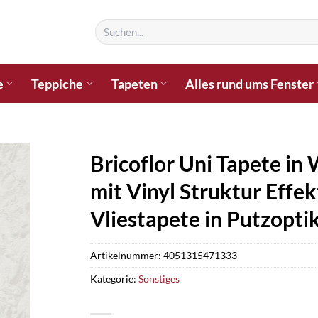
Suchen
nach:
e
Teppiche
Tapeten
Alles rund ums Fenster
Bricoflor Uni Tapete i
mit Vinyl Struktur Effe
Vliestapete in Putzopti
Artikelnummer:
4051315471333
Kategorie:
Sonstiges