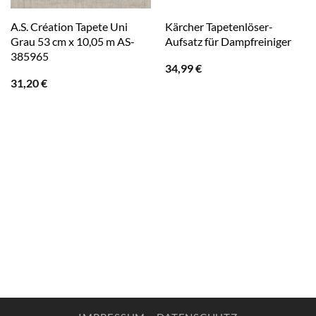
A.S. Création Tapete Uni
Kärcher Tapetenlöser-
Grau 53 cm x 10,05 m AS-
Aufsatz für Dampfreiniger
385965
34,99
€
31,20
€