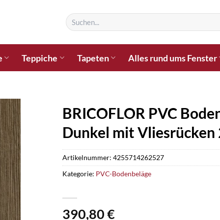
Suchen
nach:
e
Teppiche
Tapeten
Alles rund ums Fenster
BRICOFLOR PVC Bodenb
Dunkel mit Vliesrücken
Artikelnummer:
4255714262527
Kategorie:
PVC-Bodenbeläge
390,80
€