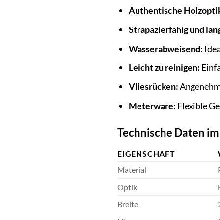
Authentische Holzopti
Strapazierfähig und lan
Wasserabweisend:
Idea
Leicht zu reinigen:
Einfa
Vliesrücken:
Angenehme
Meterware:
Flexible Ge
Technische Daten im
EIGENSCHAFT
Material
Optik
Breite