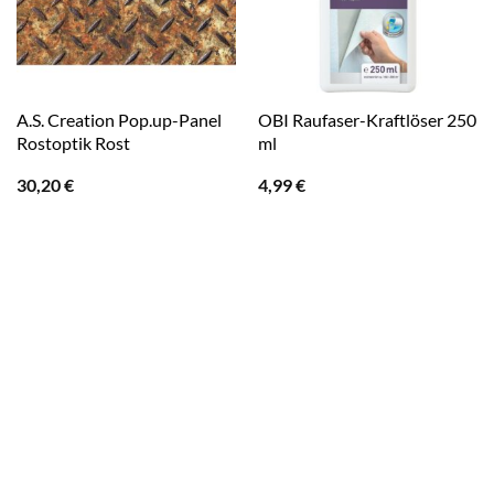
A.S. Creation Pop.up-Panel
OBI Raufaser-Kraftlöser 250
Rostoptik Rost
ml
30,20
€
4,99
€