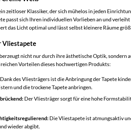
n zeitloser Klassiker, der sich mühelos in jeden Einrichtun
te passt sich Ihren individuellen Vorlieben an und verle
rt das Licht optimal und lässt selbst kleinere Räume größe
r Vliestapete
überzeugt nicht nur durch ihre ästhetische Optik, sondern
hlreichen Vorteilen dieses hochwertigen Produkts:
Dank des Vliesträgers ist die Anbringung der Tapete kinder
istern und die trockene Tapete anbringen.
rbrückend:
Der Vliesträger sorgt für eine hohe Formstabil
tigkeitsregulierend:
Die Vliestapete ist atmungsaktiv un
nd wieder abgibt.