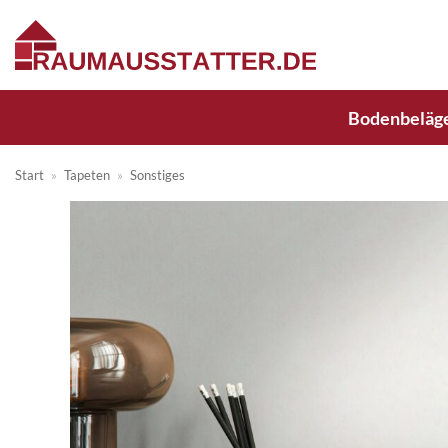
Zum
Inhalt
springen
Bodenbeläg
Start
»
Tapeten
»
Sonstiges