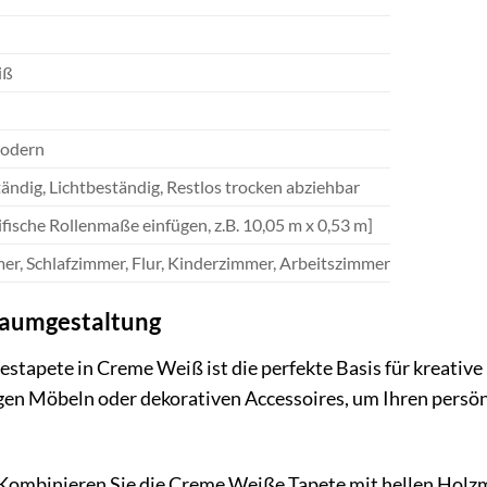
iß
Modern
ndig, Lichtbeständig, Restlos trocken abziehbar
ifische Rollenmaße einfügen, z.B. 10,05 m x 0,53 m]
, Schlafzimmer, Flur, Kinderzimmer, Arbeitszimmer
 Raumgestaltung
liestapete in Creme Weiß ist die perfekte Basis für kreati
igen Möbeln oder dekorativen Accessoires, um Ihren persönl
Kombinieren Sie die Creme Weiße Tapete mit hellen Holzmö