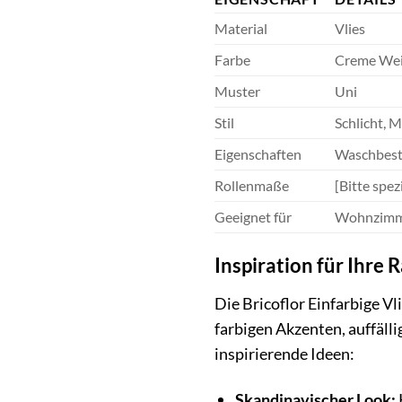
Material
Vlies
Farbe
Creme We
Muster
Uni
Stil
Schlicht, 
Eigenschaften
Waschbestä
Rollenmaße
[Bitte spez
Geeignet für
Wohnzimmer
Inspiration für Ihre
Die Bricoflor Einfarbige V
farbigen Akzenten, auffäll
inspirierende Ideen:
Skandinavischer Look: